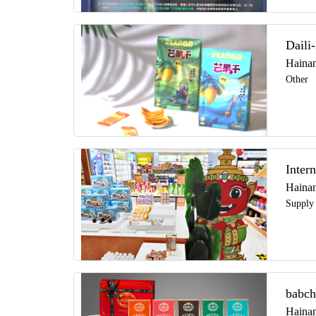
Daili-
Hainan
Other
Inter
Hainan
Supply
babch
Hainan