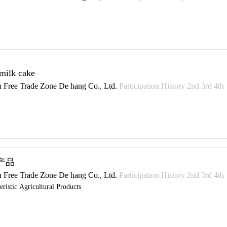
 milk cake
 Free Trade Zone De hang Co., Ltd.
Participation History 2nd 3rd 4th
产品
 Free Trade Zone De hang Co., Ltd.
Participation History 2nd 3rd 4th
eristic Agricultural Products