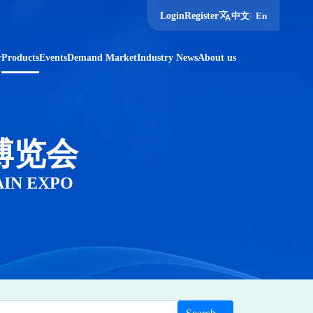
translate
Login
Register
中文
/
En
r
Products
Events
Demand Market
Industry News
About us
博览会
AIN EXPO