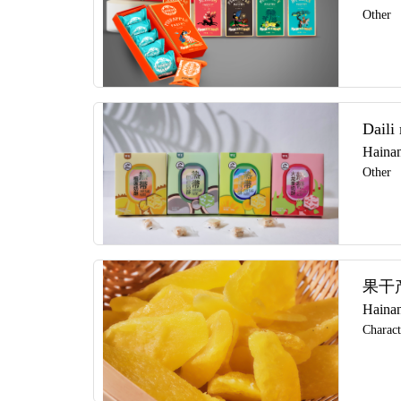
Other
Daili
Hainan
Other
果干
Hainan
Charact