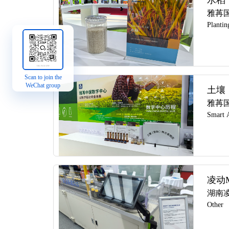
水稻
雅苒
Plantin
Scan to join the
WeChat group
土壤
雅苒
Smart A
凌动
湖南
Other