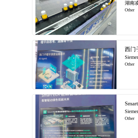
湖南
Other
西门
Siemen
Other
Sma
Siemen
Other