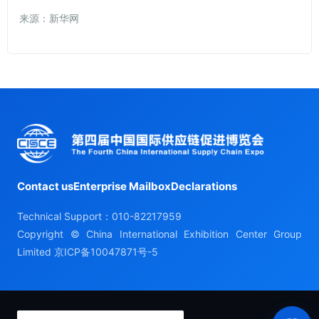
来源：新华网
Contact us
Enterprise Mailbox
Declarations
Technical Support：010-82217959
Copyright © China International Exhibition Center Group
Limited
京ICP备10047871号-5