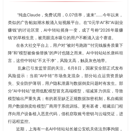
“纯血Claude，免费试用，0.07倍率，速来”……今年以来，
类似的广告帖如潮水般涌入短视频平台。在“0元学AI”和“AI副业
赚钱”的讨论区里，AI中转站摇身一变，成了号称“2026年最赚
钱”的草根生意，被亮眼流水吸引的用户不断涌入这个赛道。
在各大社交平台上，用户对“被封号跑路”“付完钱服务质量下
降”和“模型被偷偷替换”的声讨也随之而来。AI中转站站长唐科坦
言，这些中转站“不太干净”，风险太高，触及灰色地带。
乱象已引发监管层的关注。6月8日，国家安全部正式发布
风险提示：当前“AI中转”市场鱼龙混杂，部分站点运营资质缺
失、安全防护薄弱，用户隐私泄露与数据倒卖问题时有发生。部
分“AI中转站”使用低配模型冒充高端模型，缩减算力供应，导致
模型输出严重失真；有的甚至缺乏正规数据加密机制，私自截留
用户数据倒卖给模型厂商用于系统训练。更有甚者，暗藏后门程
序向用户设备植入恶意代码，借机窃取账号密钥与云端凭证，进
行远程监控。
近期，上海有一名AI中转站站长被公安机关依法刑事拘留，