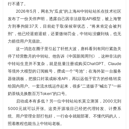
行不通了。
2026年5月，网名为“瓜皮”的上海AI中转站站长在技术社区
发布了一份关停声明，透露自己因非法获取API模型，被上海警
方刑事拘留37天，目前处于取保候审状态，“将来肯定会被判
刑”，他已经退赔退赃，还要缴纳罚金，中转站没赚到钱，也无
力赔偿用户充值款。
这一消息在圈子里引起了轩然大波，唐科看到有同行紧急关
停了经营数月的中转站。他告诉《中国新闻周刊》，这种非法的
中转站生意并不复杂，就是批量注册或购买ChatGPT、Claude
等境外大模型的订阅账号，攒成一个“号池”；在海外架一台服务
器做跳板，把接口封装成标准API，再以远低于官方的价格转卖
给国内用户。一套流水线运作起来，很多“二道贩子”喊出了“一杯
奶茶钱兑换数百万Token”的口号。
启动成本有多低？另一位中转站站长莫立测算，2000元到
5000元就可以开张。这类开源项目已经把代理转发、计费系
统、用户管理全部打包好，一行命令就能部署。不懂代码的人，
照着教程也能当上中转站老板。