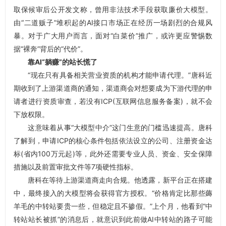
取保候审后公开发文称，曾用非法技术手段获取廉价大模型。
由“二道贩子”堆积起的AI接口市场正在经历一场剧烈的合规风
暴。对于广大用户而言，面对“白菜价”推广，或许更应警惕数
据“裸奔”背后的“代价”。
靠AI“躺赚”的站长慌了
“现在只有具备相关营业资质的机构才能申请代理。”唐科近
期收到了上游渠道商的通知，渠道商会对想要成为下游代理的申
请者进行资质审查，若没有ICP(互联网信息服务备案)，就不会
下放权限。
这意味着从事“大模型中介”这门生意的门槛迅速提高。唐科
了解到，申请ICP的核心条件包括依法设立的公司、注册资金达
标(省内100万元起)等，此外还需要专业人员、资金、安全保障
措施以及前置审批文件等7项硬性指标。
唐科在等待上游渠道商走向合规。他透露，新平台正在搭建
中，最终接入的大模型将会获得官方授权。“价格肯定比那些薅
羊毛的中转站要贵一些，但稳定且不掺假。”上个月，他看到“中
转站站长被抓”的消息后，就意识到此前做AI中转站的路子可能