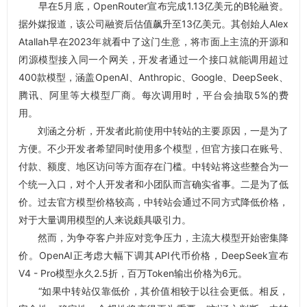
早在5月底，OpenRouter宣布完成1.13亿美元的B轮融资。
据外媒报道，该公司融资后估值飙升至13亿美元。其创始人Alex
Atallah早在2023年就看中了这门生意，将市面上主流的开源和
闭源模型接入同一个网关，开发者通过一个接口就能调用超过
400款模型，涵盖OpenAI、Anthropic、Google、DeepSeek、
腾讯、阿里等大模型厂商。每次调用时，平台会抽取5%的费
用。
刘涵之分析，开发者此前使用中转站的主要原因，一是为了
方便。不少开发者希望同时使用多个模型，但官方接口在账号、
付款、额度、地区访问等方面存在门槛。中转站将这些整合为一
个统一入口，对个人开发者和小团队而言确实省事。二是为了低
价。过去官方模型价格较高，中转站会通过不同方式降低价格，
对于大量调用模型的人来说颇具吸引力。
然而，为争夺客户并应对竞争压力，主流大模型开始密集降
价。OpenAI正考虑大幅下调其API代币价格，DeepSeek宣布
V4 - Pro模型永久2.5折，百万Token输出价格为6元。
“如果中转站仅靠低价，其价值相较于以往会更低。相反，