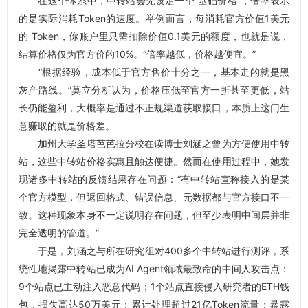
在这个体系中，中转站会先设定一个“基础价格”，倍率表示
的是实际消耗Token的速度。举例而言，每消耗官方价值1美元
的 Token，你账户里只需扣除价值0.1美元的额度，也就是说，
结算价格仅为官方价的10%。“倍率越低，价格越便宜。”
“根据经验，成本低于官方售价十分之一，基本走的就是黑
灰产路线。”莫立分析认为，价格压低至官方一折甚至更低，站
长仍能盈利，大概率是通过不正规渠道获取接口，本质上这门生
意赚取的就是价格差。
加州大学圣塔芭芭拉分校在读博士刘涵之曾为方便使用中转
站，这些中转站价格实惠且触达便捷。然而在使用过程中，她发
现诸多中转站的反馈结果存在问题：“有中转站宣称接入的是某
个官方模型，但返回格式、错误信息、元数据都与官方接口不一
致。这种现象本身不一定说明存在问题，但至少表明中间层并非
完全透明的管道。”
于是，刘涵之与所在研究组对400多个中转站进行测评，系
统性地揭露中转站已成为AI Agent领域最致命的中间人攻击点：
9个站点已主动注入恶意代码；1个站点直接侵入研究者的ETH钱
包，损失高达50万美元；累计处理超过21亿Token流量；暴露