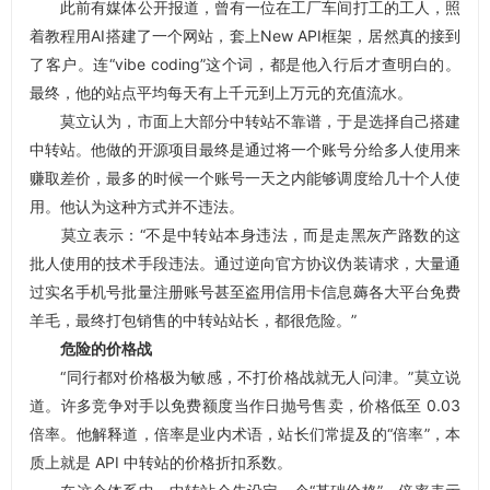
此前有媒体公开报道，曾有一位在工厂车间打工的工人，照
着教程用AI搭建了一个网站，套上New API框架，居然真的接到
了客户。连“vibe coding”这个词，都是他入行后才查明白的。
最终，他的站点平均每天有上千元到上万元的充值流水。
莫立认为，市面上大部分中转站不靠谱，于是选择自己搭建
中转站。他做的开源项目最终是通过将一个账号分给多人使用来
赚取差价，最多的时候一个账号一天之内能够调度给几十个人使
用。他认为这种方式并不违法。
莫立表示：“不是中转站本身违法，而是走黑灰产路数的这
批人使用的技术手段违法。通过逆向官方协议伪装请求，大量通
过实名手机号批量注册账号甚至盗用信用卡信息薅各大平台免费
羊毛，最终打包销售的中转站站长，都很危险。”
危险的价格战
“同行都对价格极为敏感，不打价格战就无人问津。”莫立说
道。许多竞争对手以免费额度当作日抛号售卖，价格低至 0.03
倍率。他解释道，倍率是业内术语，站长们常提及的“倍率”，本
质上就是 API 中转站的价格折扣系数。