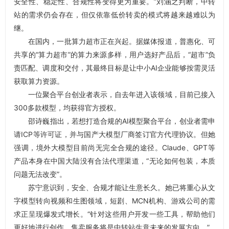
安全性、稳定性、合规性将变得更为重要。”刘涵之判断，中转
站的需求仍会存在，但仅依靠低价转卖的模式将越来越难以为
继。
在国内，一批算力超市正在兴起。据媒体报道，普惠化、可
共享的“算力超市”的算力来源多样，用户选好产品后，“超市”负
责匹配、调度和交付，其最终目标是让中小AI企业能够按需灵活
获取算力资源。
一位聚合平台创业者表示，自去年进入该领域，目前已接入
300多款模型，均获得官方授权。
邵诗巍指出，若想打造合规的AI模型聚合平台，创业者需申
请ICP等许可证，并与国产大模型厂商签订官方代理协议。但她
强调，境外大模型目前尚无完全合规的途径。Claude、GPT等
产品本身在中国大陆没有合法代理渠道，“无论如何包装，本质
问题无法改变”。
苏宁意识到，安全、合规才能让生意长久。她已将重心从文
字模型转向视频和生图领域，短剧、MCN机构、游戏公司的需
求正呈现爆发式增长。“针对这些用户开发一些工具，帮助他们
更好地进行创作，售卖服务将是中转站生意未来的发展方向。”