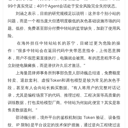
99个真实凭证；401个Agent会话处于安全风险完全失控状态。
刘涵之表示，目前的研究规模足以说明：这并非个别小站的
问题，而是一个相当庞大但透明度极低的灰色基础设施市场的问
题。低价、免费甚至部分付费中转站的监管缺失，加剧了使用风
险。
在海外担任中转站站长的苏宁，目睹过更为危险的操
作：“很多中转站会在返回代码中夹带恶意指令，上传恶意脚
本，用户不假思索直接执行，电脑就会被黑。有的恶意程序不会
立刻使电脑瘫痪，而是潜伏许久后才激活。”
上海曼昆律师事务所刑事部负责人邵诗巍总结道，免费额度
转卖、退款套利、虚报Token和调包模型是较为常见的灰色手
段，甚至有人会向站长购买数据。“有人将用户的完整对话记
录，尤其是编程场景下的代码、推理过程、工程决策等高质量的
训练数据，打包卖给模型厂商。中转站为何如此便宜？其实是靠
售卖数据盈利。”
邵诗巍分析，境外平台的鉴权机制(如 Token 验证、设备指
纹、IP 限制)是平台设定的技术保护措施，通过逆向工程绕过这