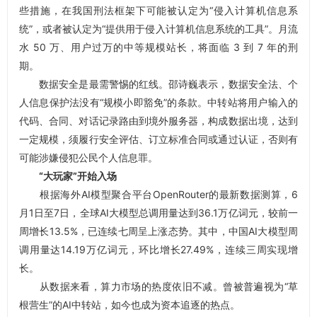
些措施，在我国刑法框架下可能被认定为“侵入计算机信息系
统”，或者被认定为“提供用于侵入计算机信息系统的工具”。月流
水 50 万、用户过万的中等规模站长，将面临 3 到 7 年的刑
期。
数据安全是最需警惕的红线。邵诗巍表示，数据安全法、个
人信息保护法没有“规模小即豁免”的条款。中转站将用户输入的
代码、合同、对话记录路由到境外服务器，构成数据出境，达到
一定规模，须履行安全评估、订立标准合同或通过认证，否则有
可能涉嫌侵犯公民个人信息罪。
“大玩家”开始入场
根据海外AI模型聚合平台OpenRouter的最新数据测算，6
月1日至7日，全球AI大模型总调用量达到36.1万亿词元，较前一
周增长13.5%，已连续七周呈上涨态势。其中，中国AI大模型周
调用量达14.19万亿词元，环比增长27.49%，连续三周实现增
长。
从数据来看，算力市场的热度依旧不减。曾被普遍视为“草
根营生”的AI中转站，如今也成为资本追逐的热点。